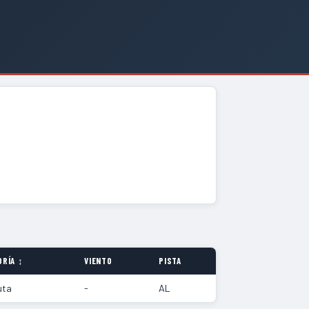
ORÍA ↕
VIENTO
PISTA
uta
-
AL