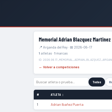
Memorial Adrian Blazquez Martinez
📍 Arganda del Rey · 📅 2026-06-17
1
atletas ·
1
marcas
ID: 2026.06.17_MEMORIAL_ADRIAN_BLAZQUEZ_ARGA
← Volver a competiciones
Todos
H
#
ATLETA ↕
1
Adrian Ibañez Puerta