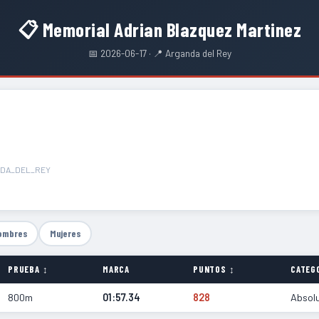
📋 Memorial Adrian Blazquez Martinez
📅 2026-06-17 · 📍 Arganda del Rey
NDA_DEL_REY
ombres
Mujeres
PRUEBA ↕
MARCA
PUNTOS ↕
CATEG
800m
01:57.34
828
Absol