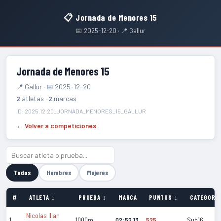
📋 Jornada de Menores 15
📅 2025-12-20 · 📍 Gallur
Jornada de Menores 15
📍 Gallur · 📅 2025-12-20
2
atletas ·
2
marcas
ID: 2025.12.20_JORNADA_MENORES_15_GALLUR
← Volver a competiciones
Todos
Hombres
Mujeres
#
ATLETA ↕
PRUEBA ↕
MARCA
PUNTOS ↕
CATEGORÍA
Nicolas Illan
1
1000m
02:52.13
525
Sub16