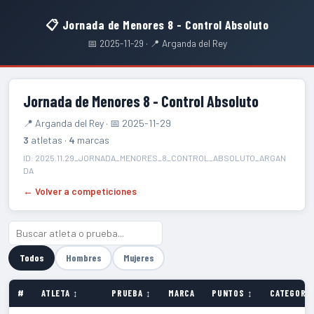
📋 Jornada de Menores 8 - Control Absoluto
📅 2025-11-29 · 📍 Arganda del Rey
Jornada de Menores 8 - Control Absoluto
📍 Arganda del Rey · 📅 2025-11-29
3
atletas ·
4
marcas
ID: 2025.11.29_JORNADA_MENORES_8_CONTROL_ABSOLUTO_ARGAN
DA
← Volver a competiciones
Todos
Hombres
Mujeres
#
ATLETA ↕
PRUEBA ↕
MARCA
PUNTOS ↕
CATEGORÍA