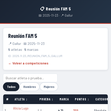
📋 Reunión FAM 5
📅 2025-11-23 · 📍 Gallur
Reunión FAM 5
📍 Gallur · 📅 2025-11-23
5
atletas ·
5
marcas
ID: 2025.11.23_REUNION_FAM_5_GALLUR
← Volver a competiciones
Todos
Hombres
Mujeres
#
ATLETA ↕
PRUEBA ↕
MARCA
PUNTOS ↕
CATEGORÍA
Alicia Lugo
1
LJ
4.71
722
Absoluta