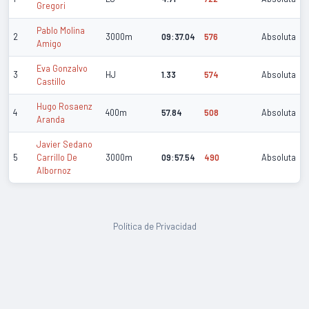
Gregori
Pablo Molina
2
3000m
09:37.04
576
Absoluta
Amigo
Eva Gonzalvo
3
HJ
1.33
574
Absoluta
Castillo
Hugo Rosaenz
4
400m
57.84
508
Absoluta
Aranda
Javier Sedano
5
Carrillo De
3000m
09:57.54
490
Absoluta
Albornoz
Política de Privacidad