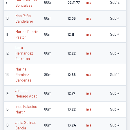
9
600m
02:11.77
n/a
Sub12
Goncalves
Noa Peña
10
80m
12.05
n/a
Sub14
Candelario
Marina Duarte
11
80m
12.11
n/a
Sub14
Pastor
Lara
12
Hernandez
80m
12.22
n/a
Sub14
Ferreras
Marina
13
Ramirez
80m
12.66
n/a
Sub14
Cardenas
Jimena
14
80m
12.77
n/a
Sub14
Monago Abad
Ines Palacios
15
80m
13.22
n/a
Sub14
Martin
Julia Salinas
16
80m
13.24
n/a
Sub14
Garcia