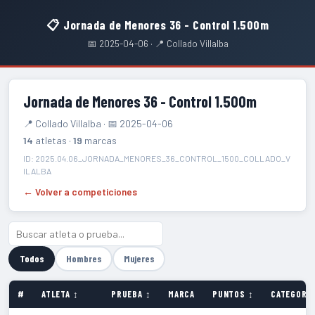
📋 Jornada de Menores 36 - Control 1.500m
📅 2025-04-06 · 📍 Collado Villalba
Jornada de Menores 36 - Control 1.500m
📍 Collado Villalba · 📅 2025-04-06
14
atletas ·
19
marcas
ID: 2025.04.06_JORNADA_MENORES_36_CONTROL_1500_COLLADO_V
ILALBA
← Volver a competiciones
Todos
Hombres
Mujeres
#
ATLETA ↕
PRUEBA ↕
MARCA
PUNTOS ↕
CATEGORÍA