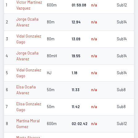
Victor Martinez
1
600m
01:59.08
n/a
Sub12
Vazquez
Jorge Ocaña
2
80m
12.94
n/a
Sub14
Alvarez
Vidal Gonzalez
3
80m
13.09
n/a
Sub14
Gago
Jorge Ocaña
4
80mH
19.55
n/a
Sub14
Alvarez
Vidal Gonzalez
5
HJ
1.18
n/a
Sub14
Gago
Elsa Ocaña
6
50m
11.33
n/a
Sub8
Alvarez
Elisa Gonzalez
7
50m
11.42
n/a
Sub8
Gago
Martina Moral
8
600m
02:02.42
n/a
Sub12
Gomez
Marta Alvarez