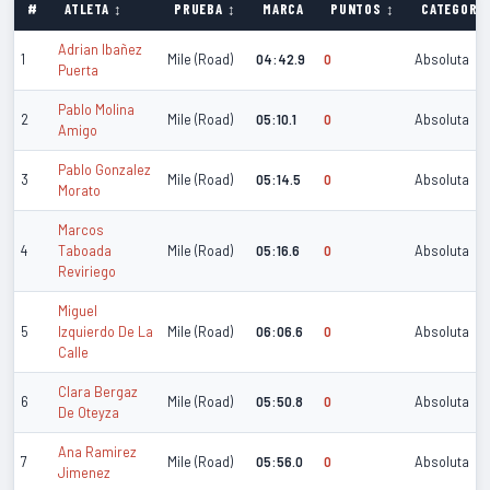
#
ATLETA ↕
PRUEBA ↕
MARCA
PUNTOS ↕
CATEGORÍA
Adrian Ibañez
1
Mile (Road)
04:42.9
0
Absoluta
Puerta
Pablo Molina
2
Mile (Road)
05:10.1
0
Absoluta
Amigo
Pablo Gonzalez
3
Mile (Road)
05:14.5
0
Absoluta
Morato
Marcos
4
Taboada
Mile (Road)
05:16.6
0
Absoluta
Reviriego
Miguel
5
Izquierdo De La
Mile (Road)
06:06.6
0
Absoluta
Calle
Clara Bergaz
6
Mile (Road)
05:50.8
0
Absoluta
De Oteyza
Ana Ramirez
7
Mile (Road)
05:56.0
0
Absoluta
Jimenez