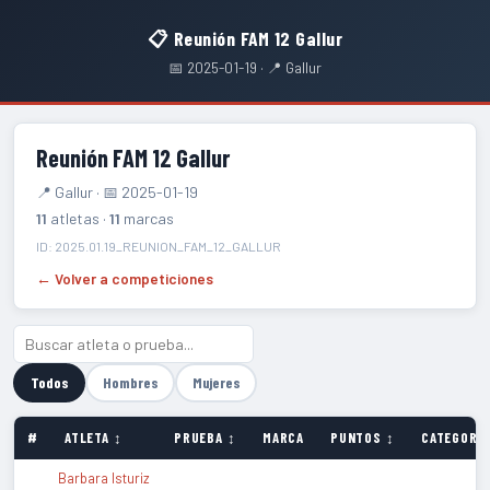
📋 Reunión FAM 12 Gallur
📅 2025-01-19 · 📍 Gallur
Reunión FAM 12 Gallur
📍 Gallur · 📅 2025-01-19
11
atletas ·
11
marcas
ID: 2025.01.19_REUNION_FAM_12_GALLUR
← Volver a competiciones
Todos
Hombres
Mujeres
#
ATLETA ↕
PRUEBA ↕
MARCA
PUNTOS ↕
CATEGORÍA
Barbara Isturiz