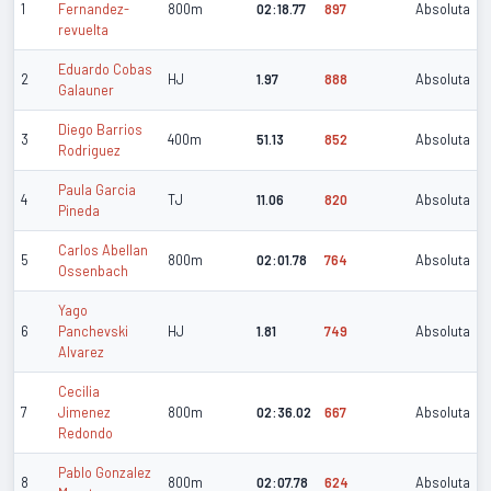
1
Fernandez-
800m
02:18.77
897
Absoluta
revuelta
Eduardo Cobas
2
HJ
1.97
888
Absoluta
Galauner
Diego Barrios
3
400m
51.13
852
Absoluta
Rodriguez
Paula Garcia
4
TJ
11.06
820
Absoluta
Pineda
Carlos Abellan
5
800m
02:01.78
764
Absoluta
Ossenbach
Yago
6
Panchevski
HJ
1.81
749
Absoluta
Alvarez
Cecilia
7
Jimenez
800m
02:36.02
667
Absoluta
Redondo
Pablo Gonzalez
8
800m
02:07.78
624
Absoluta