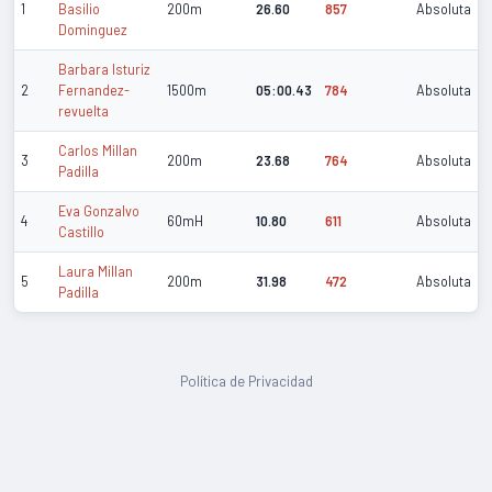
1
Basilio
200m
26.60
857
Absoluta
Dominguez
Barbara Isturiz
2
Fernandez-
1500m
05:00.43
784
Absoluta
revuelta
Carlos Millan
3
200m
23.68
764
Absoluta
Padilla
Eva Gonzalvo
4
60mH
10.80
611
Absoluta
Castillo
Laura Millan
5
200m
31.98
472
Absoluta
Padilla
Política de Privacidad