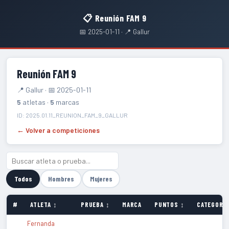
📋 Reunión FAM 9
📅 2025-01-11 · 📍 Gallur
Reunión FAM 9
📍 Gallur · 📅 2025-01-11
5
atletas ·
5
marcas
ID: 2025.01.11_REUNION_FAM_9_GALLUR
← Volver a competiciones
Todos
Hombres
Mujeres
#
ATLETA ↕
PRUEBA ↕
MARCA
PUNTOS ↕
CATEGORÍA
Fernanda