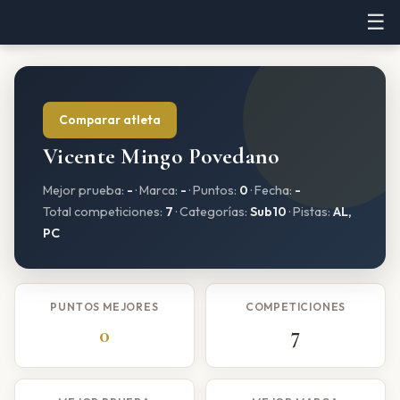
☰
Comparar atleta
Vicente Mingo Povedano
Mejor prueba:
-
· Marca:
-
· Puntos:
0
· Fecha:
-
Total competiciones:
7
· Categorías:
Sub10
· Pistas:
AL,
PC
PUNTOS MEJORES
COMPETICIONES
0
7