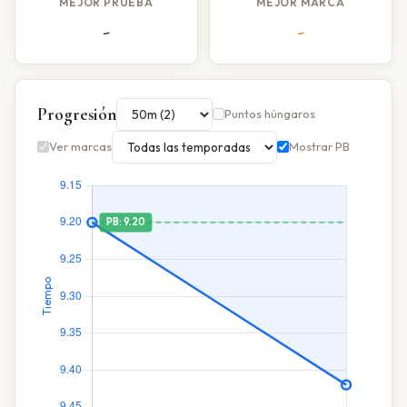
MEJOR PRUEBA
MEJOR MARCA
-
-
Progresión
Puntos húngaros
Ver marcas
Mostrar PB