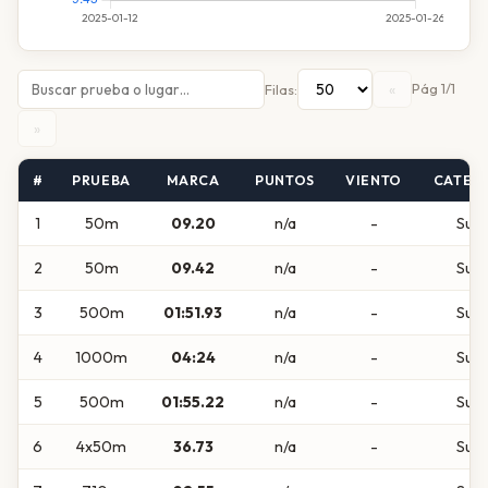
«
Pág 1/1
Filas:
»
#
PRUEBA
MARCA
PUNTOS
VIENTO
CATEG
1
50m
09.20
n/a
-
Sub
2
50m
09.42
n/a
-
Sub
3
500m
01:51.93
n/a
-
Sub
4
1000m
04:24
n/a
-
Sub
5
500m
01:55.22
n/a
-
Sub
6
4x50m
36.73
n/a
-
Sub