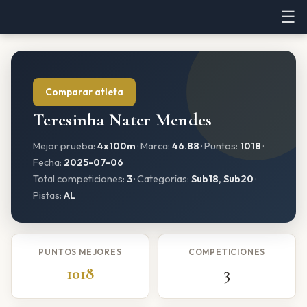
☰
Comparar atleta
Teresinha Nater Mendes
Mejor prueba:
4x100m
· Marca:
46.88
· Puntos:
1018
·
Fecha:
2025-07-06
Total competiciones:
3
· Categorías:
Sub18, Sub20
·
Pistas:
AL
PUNTOS MEJORES
COMPETICIONES
1018
3