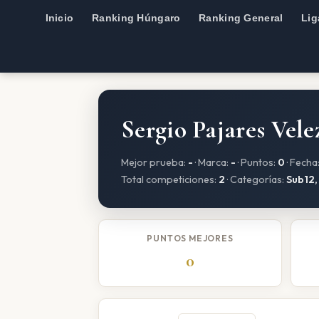
Inicio
Ranking Húngaro
Ranking General
Lig
Sergio Pajares Vele
Mejor prueba:
-
· Marca:
-
· Puntos:
0
· Fecha
Total competiciones:
2
· Categorías:
Sub12,
PUNTOS MEJORES
0