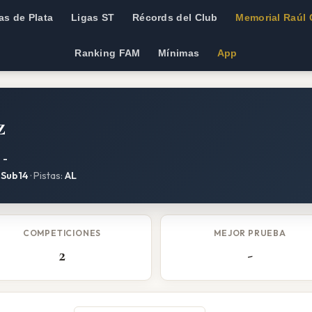
as de Plata
Ligas ST
Récords del Club
Memorial Raúl 
Ranking FAM
Mínimas
App
z
:
-
 Sub14
· Pistas:
AL
COMPETICIONES
MEJOR PRUEBA
2
-