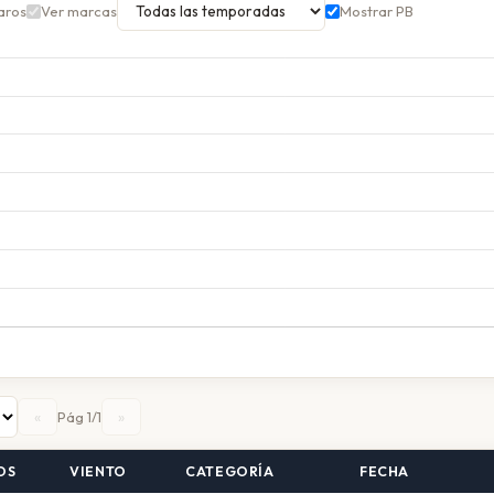
aros
Ver marcas
Mostrar PB
«
»
Pág 1/1
OS
VIENTO
CATEGORÍA
FECHA