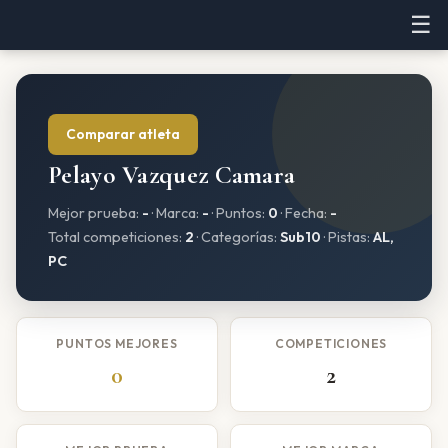
☰
Comparar atleta
Pelayo Vazquez Camara
Mejor prueba:
-
· Marca:
-
· Puntos:
0
· Fecha:
-
Total competiciones:
2
· Categorías:
Sub10
· Pistas:
AL,
PC
PUNTOS MEJORES
COMPETICIONES
0
2