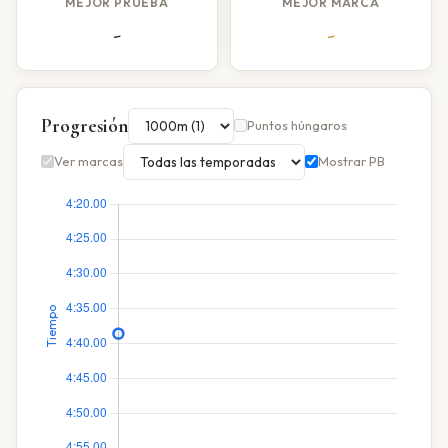
MEJOR PRUEBA
MEJOR MARCA
-
-
Progresión
Puntos húngaros
Ver marcas
Mostrar PB