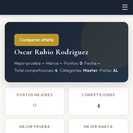
☰
Comparar atleta
Oscar Rubio Rodriguez
Mejor prueba:
-
· Marca:
-
· Puntos:
0
· Fecha:
-
Total competiciones:
4
· Categorías:
Master
· Pistas:
AL
PUNTOS MEJORES
COMPETICIONES
0
4
MEJOR PRUEBA
MEJOR MARCA