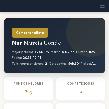
☰
Comparar atleta
Nur Murcia Conde
Mejor prueba:
4x400m
· Marca:
4:09.65
· Puntos:
829
·
Fecha:
2025-10-11
Total competiciones:
2
· Categorías:
Sub20
· Pistas:
AL
PUNTOS MEJORES
COMPETICIONES
829
2