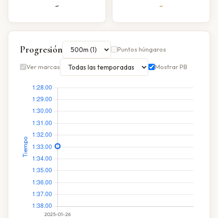
-
-
Progresión
Puntos húngaros
Ver marcas
Mostrar PB