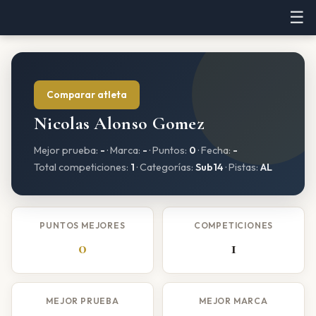
☰
Comparar atleta
Nicolas Alonso Gomez
Mejor prueba:
-
· Marca:
-
· Puntos:
0
· Fecha:
-
Total competiciones:
1
· Categorías:
Sub14
· Pistas:
AL
PUNTOS MEJORES
COMPETICIONES
0
1
MEJOR PRUEBA
MEJOR MARCA