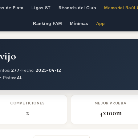
as de Plata
Ligas ST
Récords del Club
Memorial Raúl 
Ranking FAM
Mínimas
App
vijo
untos:
277
· Fecha:
2025-04-12
r
· Pistas:
AL
COMPETICIONES
MEJOR PRUEBA
2
4x100m