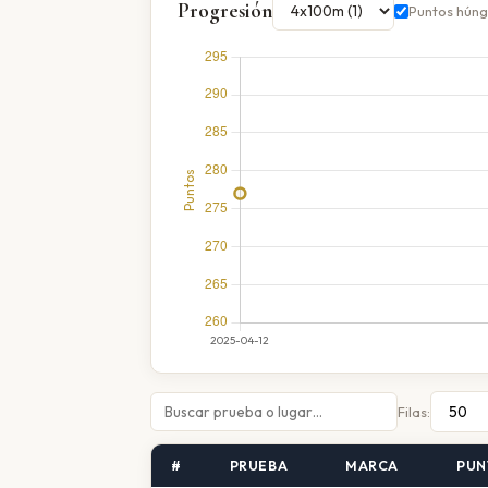
Progresión
Puntos hún
Filas:
#
PRUEBA
MARCA
PUN