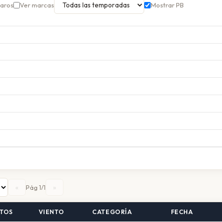
garos
Ver marcas
Mostrar PB
«
»
Pág 1/1
TOS
VIENTO
CATEGORÍA
FECHA