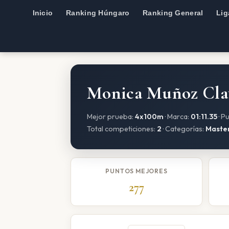
Inicio
Ranking Húngaro
Ranking General
Lig
Monica Muñoz Cla
Mejor prueba:
4x100m
· Marca:
01:11.35
· P
Total competiciones:
2
· Categorías:
Maste
PUNTOS MEJORES
277