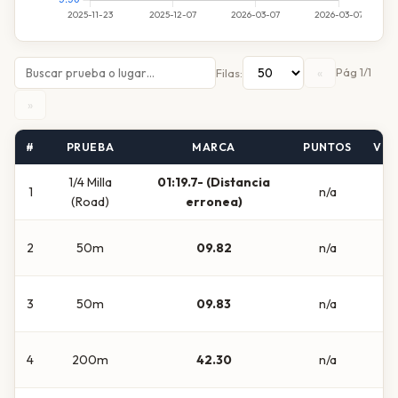
«
Pág 1/1
Filas:
»
#
PRUEBA
MARCA
PUNTOS
VIE
1/4 Milla
01:19.7- (Distancia
1
n/a
(Road)
erronea)
2
50m
09.82
n/a
3
50m
09.83
n/a
4
200m
42.30
n/a