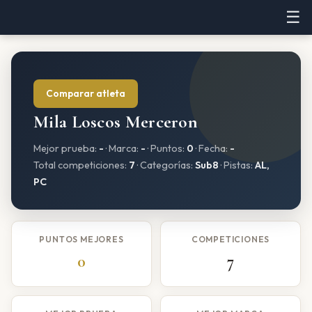
☰
Comparar atleta
Mila Loscos Merceron
Mejor prueba:
-
· Marca:
-
· Puntos:
0
· Fecha:
-
Total competiciones:
7
· Categorías:
Sub8
· Pistas:
AL,
PC
PUNTOS MEJORES
COMPETICIONES
0
7