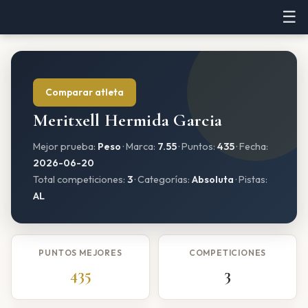
☰
Comparar atleta
Meritxell Hermida Garcia
Mejor prueba:
Peso
· Marca:
7.55
· Puntos:
435
· Fecha:
2026-06-20
Total competiciones:
3
· Categorías:
Absoluta
· Pistas:
AL
PUNTOS MEJORES
COMPETICIONES
435
3