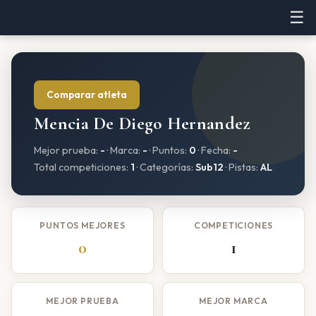
☰
Comparar atleta
Mencia De Diego Hernandez
Mejor prueba:
-
· Marca:
-
· Puntos:
0
· Fecha:
-
Total competiciones:
1
· Categorías:
Sub12
· Pistas:
AL
PUNTOS MEJORES
COMPETICIONES
0
1
MEJOR PRUEBA
MEJOR MARCA