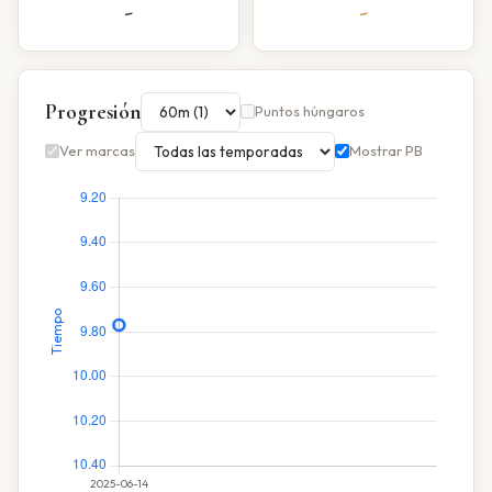
-
-
Progresión
Puntos húngaros
Ver marcas
Mostrar PB