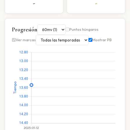
-
-
Progresión
Puntos húngaros
Ver marcas
Mostrar PB