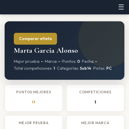
☰
Comparar atleta
Marta Garcia Alonso
Mejor prueba:
-
· Marca:
-
· Puntos:
0
· Fecha:
-
Total competiciones:
1
· Categorías:
Sub14
· Pistas:
PC
PUNTOS MEJORES
COMPETICIONES
0
1
MEJOR PRUEBA
MEJOR MARCA