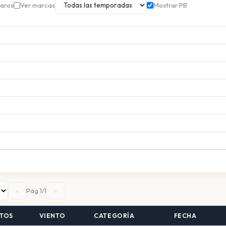
garos
Ver marcas
Mostrar PB
«
»
Pág 1/1
TOS
VIENTO
CATEGORÍA
FECHA