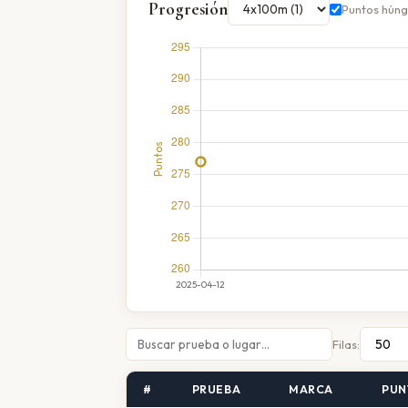
Progresión
Puntos hún
Filas:
#
PRUEBA
MARCA
PUN