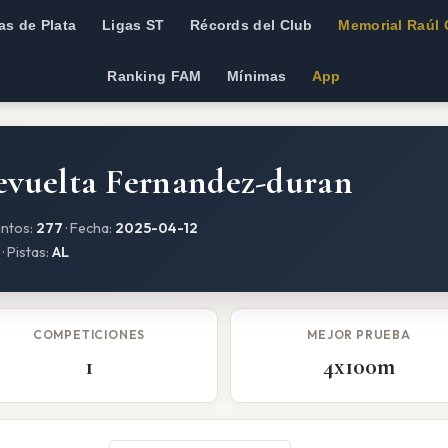
as de Plata
Ligas ST
Récords del Club
Memorial Raúl 
Ranking FAM
Mínimas
App
evuelta Fernandez-duran
untos:
277
· Fecha:
2025-04-12
· Pistas:
AL
COMPETICIONES
MEJOR PRUEBA
1
4x100m