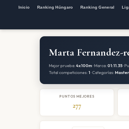
Inicio
Ranking Húngaro
Ranking General
Lig
Marta Fernandez-r
Mejor prueba:
4x100m
· Marca:
01:11.35
· P
Total competiciones:
1
· Categorías:
Master
PUNTOS MEJORES
277