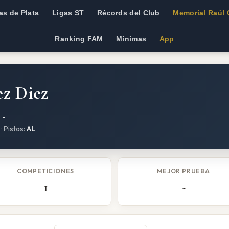
as de Plata
Ligas ST
Récords del Club
Memorial Raúl 
Ranking FAM
Mínimas
App
ez Diez
:
-
· Pistas:
AL
COMPETICIONES
MEJOR PRUEBA
1
-