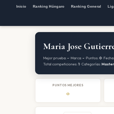
Inicio
Ranking Húngaro
Ranking General
Lig
Maria Jose Gutierr
Mejor prueba:
-
· Marca:
-
· Puntos:
0
· Fecha
Total competiciones:
1
· Categorías:
Master
PUNTOS MEJORES
0