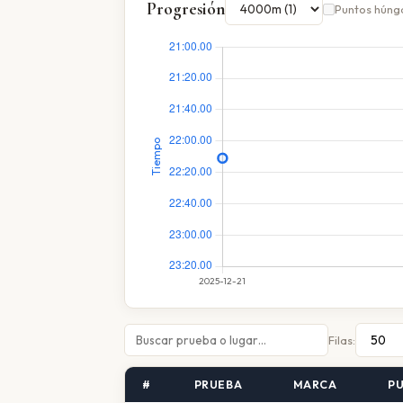
Progresión
Puntos húng
Filas:
#
PRUEBA
MARCA
P