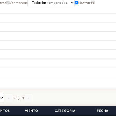
aros
Ver marcas
Mostrar PB
«
»
Pág 1/1
UNTOS
VIENTO
CATEGORÍA
FECHA