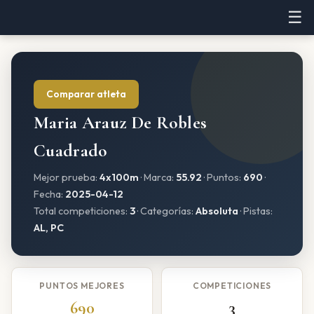
☰
Comparar atleta
Maria Arauz De Robles
Cuadrado
Mejor prueba:
4x100m
· Marca:
55.92
· Puntos:
690
·
Fecha:
2025-04-12
Total competiciones:
3
· Categorías:
Absoluta
· Pistas:
AL, PC
PUNTOS MEJORES
COMPETICIONES
690
3