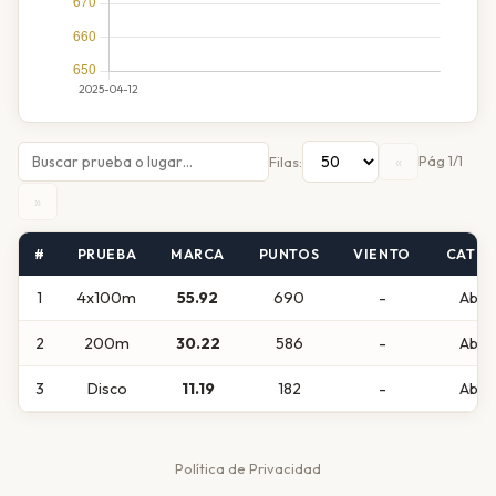
«
Pág 1/1
Filas:
»
#
PRUEBA
MARCA
PUNTOS
VIENTO
CATEG
1
4x100m
55.92
690
-
Abso
2
200m
30.22
586
-
Abso
3
Disco
11.19
182
-
Abso
Política de Privacidad