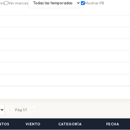
ros
Ver marcas
Mostrar PB
«
»
Pág 1/1
NTOS
VIENTO
CATEGORÍA
FECHA