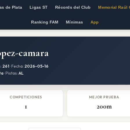
as de Plata
Ligas ST
Récords del Club
Memorial Raúl 
Ranking FAM
Mínimas
App
opez-camara
s:
261
· Fecha:
2026-05-16
ta
· Pistas:
AL
COMPETICIONES
MEJOR PRUEBA
1
200m