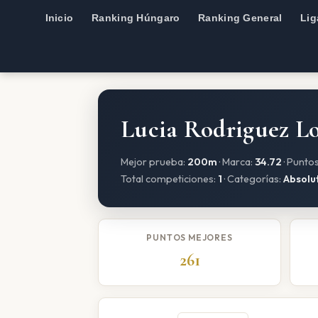
Inicio
Ranking Húngaro
Ranking General
Lig
Lucia Rodriguez L
Mejor prueba:
200m
· Marca:
34.72
· Punto
Total competiciones:
1
· Categorías:
Absolu
PUNTOS MEJORES
261