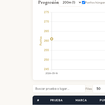
Progresión
Puntos húnga
Filas:
#
PRUEBA
MARCA
PU