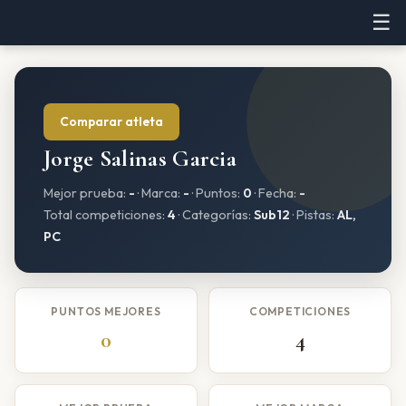
☰
Comparar atleta
Jorge Salinas Garcia
Mejor prueba:
-
· Marca:
-
· Puntos:
0
· Fecha:
-
Total competiciones:
4
· Categorías:
Sub12
· Pistas:
AL,
PC
PUNTOS MEJORES
COMPETICIONES
0
4