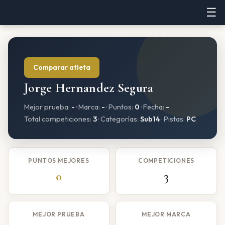
☰
Comparar atleta
Jorge Hernandez Segura
Mejor prueba:
-
· Marca:
-
· Puntos:
0
· Fecha:
-
Total competiciones:
3
· Categorías:
Sub14
· Pistas:
PC
PUNTOS MEJORES
COMPETICIONES
0
3
MEJOR PRUEBA
MEJOR MARCA