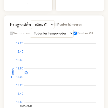
-
-
Progresión
Puntos húngaros
Ver marcas
Mostrar PB