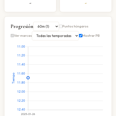
-
-
Progresión
Puntos húngaros
Ver marcas
Mostrar PB