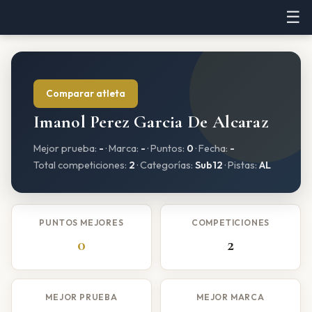
☰
Comparar atleta
Imanol Perez Garcia De Alcaraz
Mejor prueba:
-
· Marca:
-
· Puntos:
0
· Fecha:
-
Total competiciones:
2
· Categorías:
Sub12
· Pistas:
AL
PUNTOS MEJORES
COMPETICIONES
0
2
MEJOR PRUEBA
MEJOR MARCA