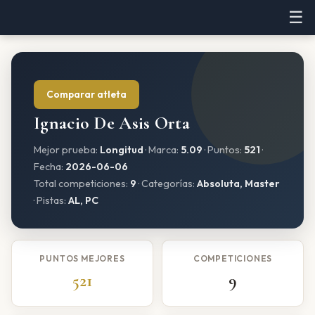
☰
Comparar atleta
Ignacio De Asis Orta
Mejor prueba:
Longitud
· Marca:
5.09
· Puntos:
521
·
Fecha:
2026-06-06
Total competiciones:
9
· Categorías:
Absoluta, Master
· Pistas:
AL, PC
PUNTOS MEJORES
COMPETICIONES
521
9