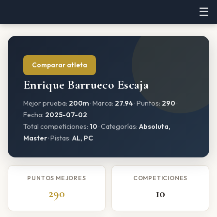
☰
Comparar atleta
Enrique Barrueco Escaja
Mejor prueba:
200m
· Marca:
27.94
· Puntos:
290
·
Fecha:
2025-07-02
Total competiciones:
10
· Categorías:
Absoluta,
Master
· Pistas:
AL, PC
PUNTOS MEJORES
COMPETICIONES
290
10