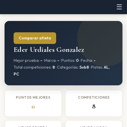
☰
Comparar atleta
Eder Urdiales Gonzalez
Mejor prueba:
-
· Marca:
-
· Puntos:
0
· Fecha:
-
Total competiciones:
8
· Categorías:
Sub8
· Pistas:
AL,
PC
PUNTOS MEJORES
COMPETICIONES
0
8