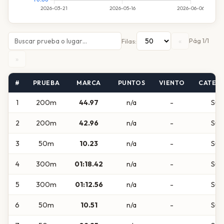
«
Pág 1/1
Filas:
»
#
PRUEBA
MARCA
PUNTOS
VIENTO
CATEG
1
200m
44.97
n/a
-
Sub
2
200m
42.96
n/a
-
Sub
3
50m
10.23
n/a
-
Sub
4
300m
01:18.42
n/a
-
Sub
5
300m
01:12.56
n/a
-
Sub
6
50m
10.51
n/a
-
Sub