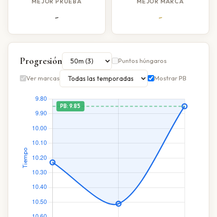
MEJOR PRUEBA
MEJOR MARCA
-
-
Progresión
Puntos húngaros
Ver marcas
Mostrar PB