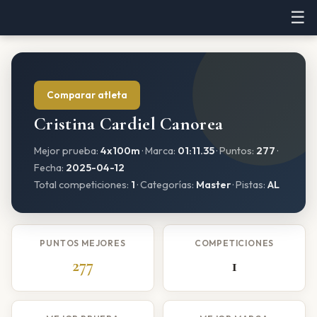
☰
Comparar atleta
Cristina Cardiel Canorea
Mejor prueba:
4x100m
· Marca:
01:11.35
· Puntos:
277
·
Fecha:
2025-04-12
Total competiciones:
1
· Categorías:
Master
· Pistas:
AL
PUNTOS MEJORES
COMPETICIONES
277
1