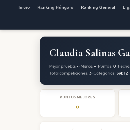
Inicio
Ranking Húngaro
Ranking General
Lig
Claudia Salinas Ga
Mejor prueba:
-
· Marca:
-
· Puntos:
0
· Fecha
Total competiciones:
3
· Categorías:
Sub12
·
PUNTOS MEJORES
0