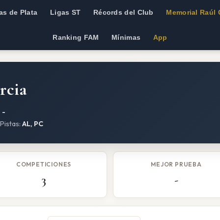
as de Plata
Ligas ST
Récords del Club
Memorial Raúl 
Ranking FAM
Mínimas
App
rcia
:
-
 Pistas:
AL, PC
COMPETICIONES
MEJOR PRUEBA
3
-