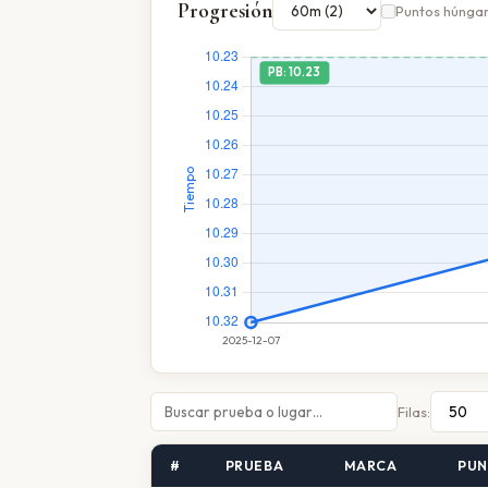
Progresión
Puntos húnga
Filas:
#
PRUEBA
MARCA
PUN