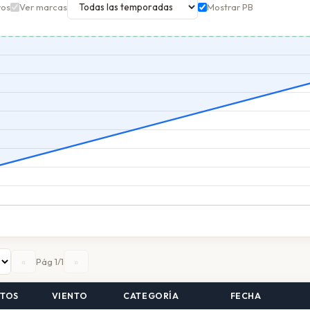
ros
Ver marcas
Mostrar PB
«
»
Pág 1/1
TOS
VIENTO
CATEGORÍA
FECHA