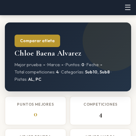
☰
Comparar atleta
Chloe Baena Alvarez
Mejor prueba:
-
· Marca:
-
· Puntos:
0
· Fecha:
-
Total competiciones:
4
· Categorías:
Sub10, Sub8
·
Pistas:
AL, PC
PUNTOS MEJORES
COMPETICIONES
0
4