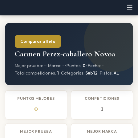
☰
Comparar atleta
Carmen Perez-caballero Novoa
Mejor prueba:
-
· Marca:
-
· Puntos:
0
· Fecha:
-
Total competiciones:
1
· Categorías:
Sub12
· Pistas:
AL
PUNTOS MEJORES
COMPETICIONES
0
1
MEJOR PRUEBA
MEJOR MARCA