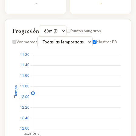
-
-
Progresión
Puntos húngaros
Ver marcas
Mostrar PB