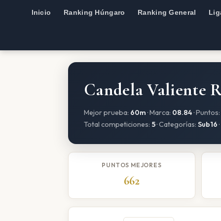
Inicio
Ranking Húngaro
Ranking General
Lig
Candela Valiente 
Mejor prueba:
60m
· Marca:
08.84
· Puntos
Total competiciones:
5
· Categorías:
Sub16
·
PUNTOS MEJORES
662