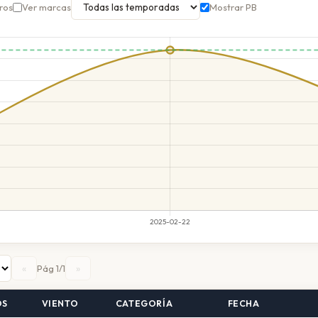
ros
Ver marcas
Mostrar PB
«
»
Pág 1/1
OS
VIENTO
CATEGORÍA
FECHA