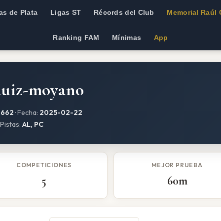
as de Plata
Ligas ST
Récords del Club
Memorial Raúl 
Ranking FAM
Mínimas
App
Ruiz-moyano
:
662
· Fecha:
2025-02-22
 Pistas:
AL, PC
COMPETICIONES
MEJOR PRUEBA
5
60m