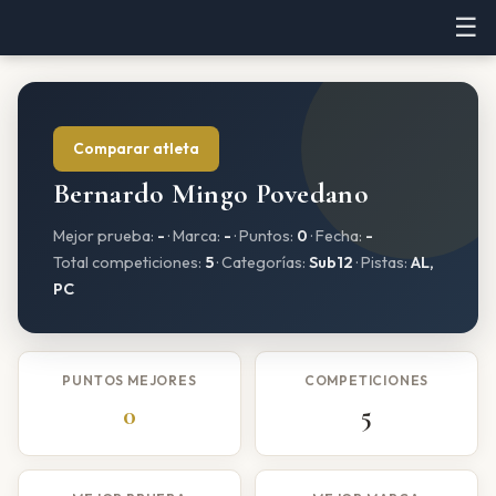
☰
Comparar atleta
Bernardo Mingo Povedano
Mejor prueba:
-
· Marca:
-
· Puntos:
0
· Fecha:
-
Total competiciones:
5
· Categorías:
Sub12
· Pistas:
AL,
PC
PUNTOS MEJORES
COMPETICIONES
0
5