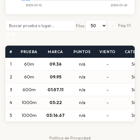
«
Pág 1/1
Filas:
»
#
PRUEBA
MARCA
PUNTOS
VIENTO
CATEG
1
60m
09.36
n/a
-
Sub
2
60m
09.95
n/a
-
Sub
3
600m
01:57.11
n/a
-
Sub
4
1000m
03:22
n/a
-
Sub
5
1000m
03:16.67
n/a
-
Sub
Política de Privacidad