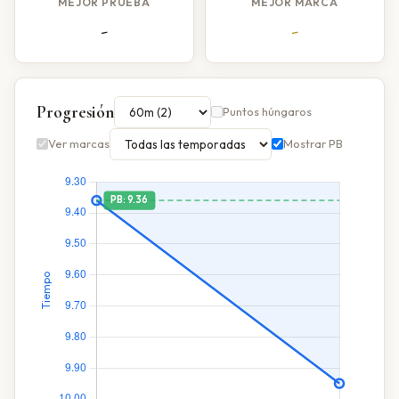
MEJOR PRUEBA
MEJOR MARCA
-
-
Progresión
Puntos húngaros
Ver marcas
Mostrar PB