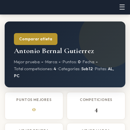
☰
Comparar atleta
Antonio Bernal Gutierrez
Mejor prueba:
-
· Marca:
-
· Puntos:
0
· Fecha:
-
Total competiciones:
4
· Categorías:
Sub12
· Pistas:
AL,
PC
PUNTOS MEJORES
COMPETICIONES
0
4