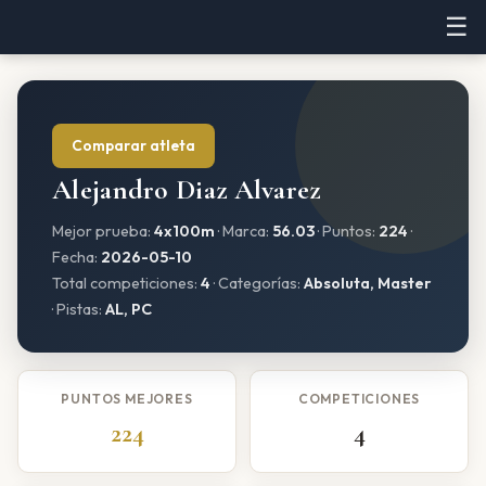
☰
Comparar atleta
Alejandro Diaz Alvarez
Mejor prueba:
4x100m
· Marca:
56.03
· Puntos:
224
·
Fecha:
2026-05-10
Total competiciones:
4
· Categorías:
Absoluta, Master
· Pistas:
AL, PC
PUNTOS MEJORES
COMPETICIONES
224
4