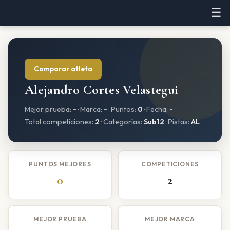
☰
Comparar atleta
Alejandro Cortes Velastegui
Mejor prueba:
-
· Marca:
-
· Puntos:
0
· Fecha:
-
Total competiciones:
2
· Categorías:
Sub12
· Pistas:
AL
PUNTOS MEJORES
COMPETICIONES
0
2
MEJOR PRUEBA
MEJOR MARCA