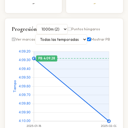
-
-
Progresión
Puntos húngaros
Ver marcas
Mostrar PB