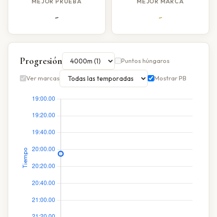
MEJOR PRUEBA
MEJOR MARCA
-
-
Progresión
Puntos húngaros
Ver marcas
Mostrar PB