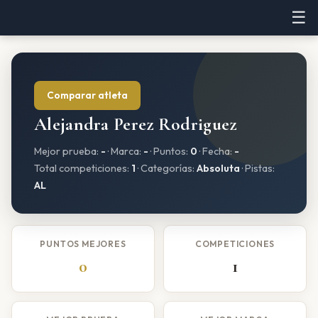
☰
Comparar atleta
Alejandra Perez Rodriguez
Mejor prueba:
-
· Marca:
-
· Puntos:
0
· Fecha:
-
Total competiciones:
1
· Categorías:
Absoluta
· Pistas:
AL
PUNTOS MEJORES
COMPETICIONES
0
1