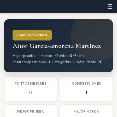
☰
Comparar atleta
Aitor Garcia-amorena Martinez
Mejor prueba:
-
· Marca:
-
· Puntos:
0
· Fecha:
-
Total competiciones:
1
· Categorías:
Sub20
· Pistas:
PC
PUNTOS MEJORES
COMPETICIONES
0
1
MEJOR PRUEBA
MEJOR MARCA