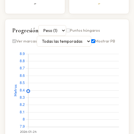
-
-
Progresión
Puntos húngaros
Ver marcas
Mostrar PB