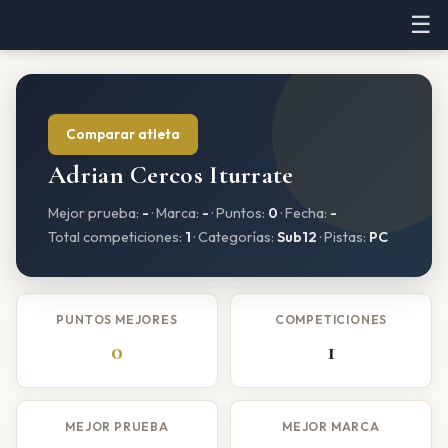
☰
Comparar atleta
Adrian Cercos Iturrate
Mejor prueba:
-
· Marca:
-
· Puntos:
0
· Fecha:
-
Total competiciones:
1
· Categorías:
Sub12
· Pistas:
PC
PUNTOS MEJORES
COMPETICIONES
0
1
MEJOR PRUEBA
MEJOR MARCA