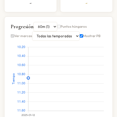
-
-
Progresión
Puntos húngaros
Ver marcas
Mostrar PB