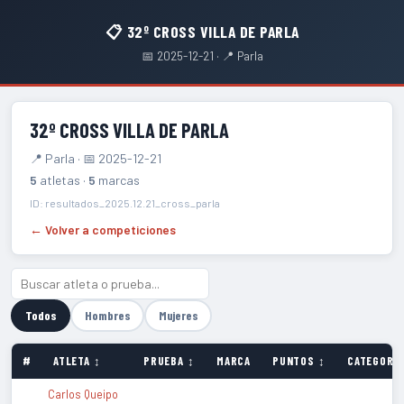
📋 32º CROSS VILLA DE PARLA
📅 2025-12-21 · 📍 Parla
32º CROSS VILLA DE PARLA
📍 Parla · 📅 2025-12-21
5
atletas ·
5
marcas
ID: resultados_2025.12.21_cross_parla
← Volver a competiciones
Todos
Hombres
Mujeres
#
ATLETA ↕
PRUEBA ↕
MARCA
PUNTOS ↕
CATEGORÍA
Carlos Queipo