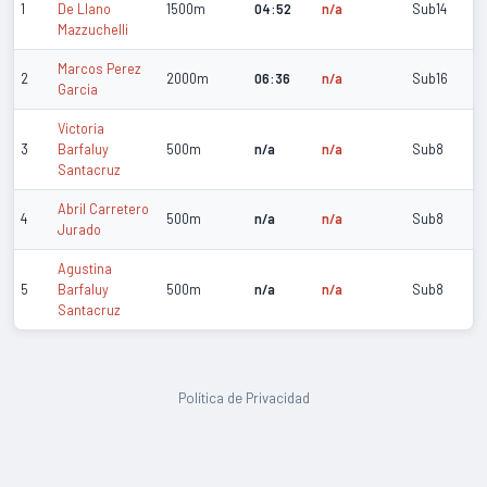
1
De Llano
1500m
04:52
n/a
Sub14
Mazzuchelli
Marcos Perez
2
2000m
06:36
n/a
Sub16
Garcia
Victoria
3
Barfaluy
500m
n/a
n/a
Sub8
Santacruz
Abril Carretero
4
500m
n/a
n/a
Sub8
Jurado
Agustina
5
Barfaluy
500m
n/a
n/a
Sub8
Santacruz
Política de Privacidad