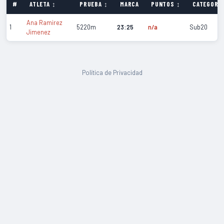
#
ATLETA ↕
PRUEBA ↕
MARCA
PUNTOS ↕
CATEGORÍA
Ana Ramirez
1
5220m
23:25
n/a
Sub20
Jimenez
Política de Privacidad