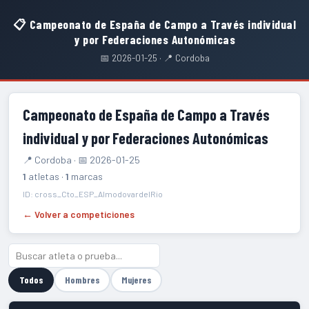
📋 Campeonato de España de Campo a Través individual
y por Federaciones Autonómicas
📅 2026-01-25 · 📍 Cordoba
Campeonato de España de Campo a Través
individual y por Federaciones Autonómicas
📍 Cordoba · 📅 2026-01-25
1
atletas ·
1
marcas
ID: cross_Cto_ESP_AlmodovardelRio
← Volver a competiciones
Todos
Hombres
Mujeres