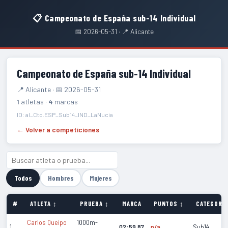
📋 Campeonato de España sub-14 Individual
📅 2026-05-31 · 📍 Alicante
Campeonato de España sub-14 Individual
📍 Alicante · 📅 2026-05-31
1
atletas ·
4
marcas
ID: al_Cto.ESP_Sub14_IND_LaNucia
← Volver a competiciones
Todos
Hombres
Mujeres
#
ATLETA ↕
PRUEBA ↕
MARCA
PUNTOS ↕
CATEGORÍA
Carlos Queipo
1000m-
1
02:59.87
n/a
Sub14