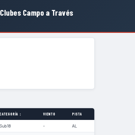
 Clubes Campo a Través
CATEGORÍA ↕
VIENTO
PISTA
Sub18
-
AL