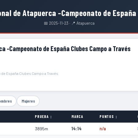
ional de Atapuerca -Campeonato de España
📅 2025-11-23 · 📍 Atapuerca
erca -Campeonato de España Clubes Campo a Través
o de España Clubes Campo a Través
ombres
Mujeres
PRUEBA ↕
MARCA
PUNTOS ↕
3895m
14:14
n/a