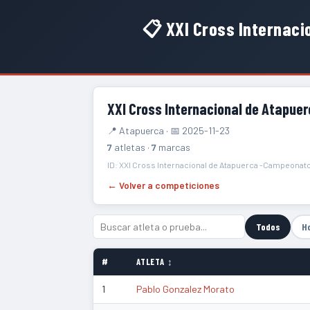
📋 XXI Cross Internac
XXI Cross Internacional de Atapu
📍 Atapuerca · 📅 2025-11-23
7
atletas ·
7
marcas
ID: XXI Cross Internacional de Atapuerca -Campeonat
← Volver a competiciones
Todos
H
#
ATLETA ↕
1
Pablo Gonzalez Morato