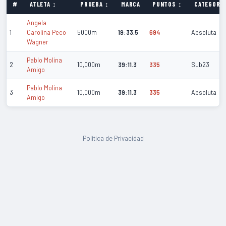
#
ATLETA ↕
PRUEBA ↕
MARCA
PUNTOS ↕
CATEGORÍA
Angela
1
Carolina Peco
5000m
19:33.5
694
Absoluta
Wagner
Pablo Molina
2
10,000m
39:11.3
335
Sub23
Amigo
Pablo Molina
3
10,000m
39:11.3
335
Absoluta
Amigo
Política de Privacidad