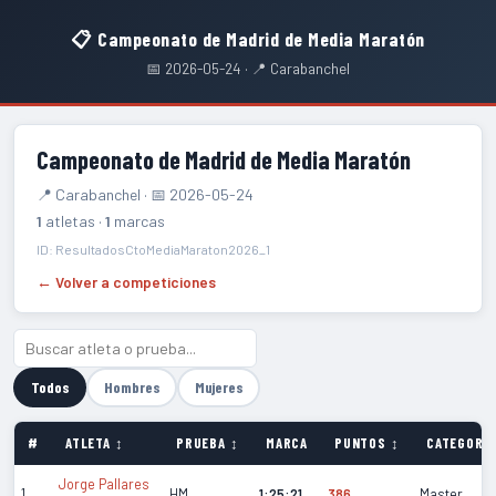
📋 Campeonato de Madrid de Media Maratón
📅 2026-05-24 · 📍 Carabanchel
Campeonato de Madrid de Media Maratón
📍 Carabanchel · 📅 2026-05-24
1
atletas ·
1
marcas
ID: ResultadosCtoMediaMaraton2026_1
← Volver a competiciones
Todos
Hombres
Mujeres
#
ATLETA ↕
PRUEBA ↕
MARCA
PUNTOS ↕
CATEGORÍA
Jorge Pallares
1
HM
1:25:21
386
Master