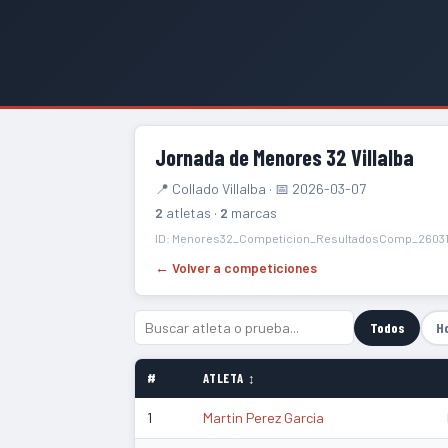
Jornada de Menores 32 Villalba
📍 Collado Villalba · 📅 2026-03-07
2
atletas ·
2
marcas
ID: Menores32_Competicion_ResultadosComp_2603
← Volver a competiciones
Todos
H
#
ATLETA ↕
1
Martin Perez Garcia