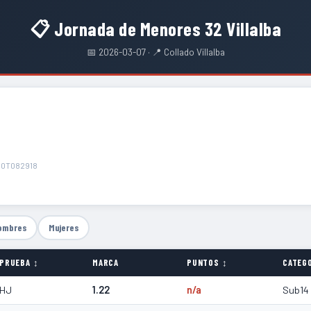
📋 Jornada de Menores 32 Villalba
📅 2026-03-07 · 📍 Collado Villalba
10T082918
ombres
Mujeres
PRUEBA ↕
MARCA
PUNTOS ↕
CATEGO
HJ
1.22
n/a
Sub14