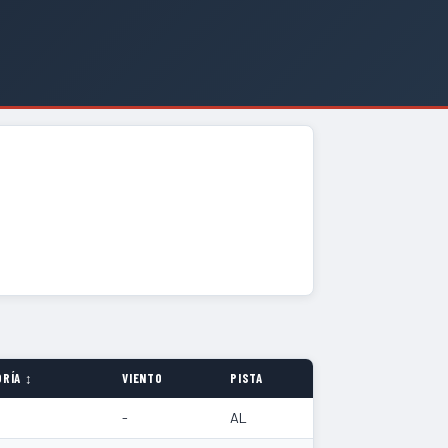
RÍA ↕
VIENTO
PISTA
-
AL