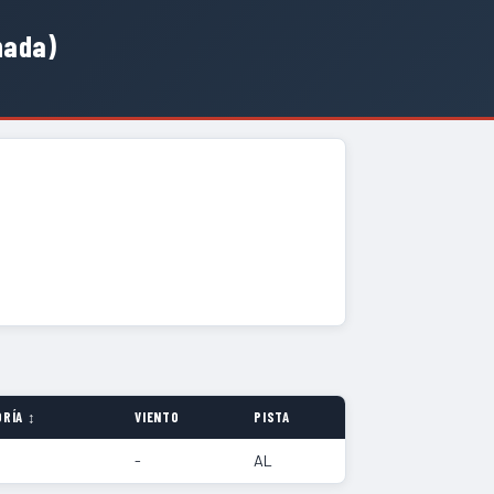
nada)
RÍA ↕
VIENTO
PISTA
-
AL