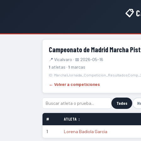
📋 C
Campeonato de Madrid Marcha Pist
📍 Vicalvaro · 📅 2026-05-16
1
atletas ·
1
marcas
ID: Marcha1Jornada_Competicion_ResultadosComp_
← Volver a competiciones
Todos
H
#
ATLETA ↕
1
Lorena Badiola Garcia