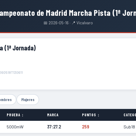
ampeonato de Madrid Marcha Pista (1ª Jor
📅 2026-05-16 · 📍 Vicalvaro
a (1ª Jornada)
260518T130611
ombres
Mujeres
PRUEBA ↕
MARCA
PUNTOS ↕
CATEGO
5000mW
37:27.2
259
Sub18